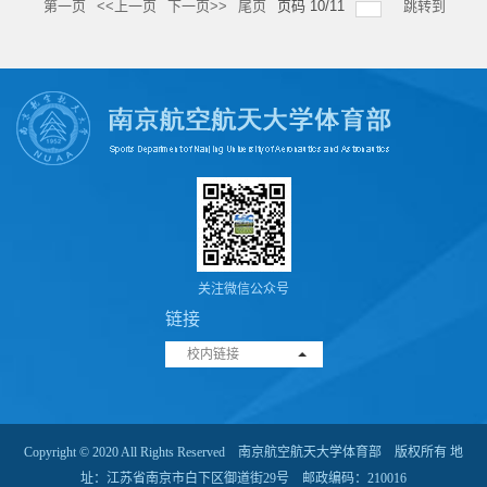
第一页
<<上一页
下一页>>
尾页
页码
10
/
11
跳转到
关注微信公众号
链接
校内链接
Copyright © 2020 All Rights Reserved 南京航空航天大学体育部 版权所有 地
址：江苏省南京市白下区御道街29号 邮政编码：210016